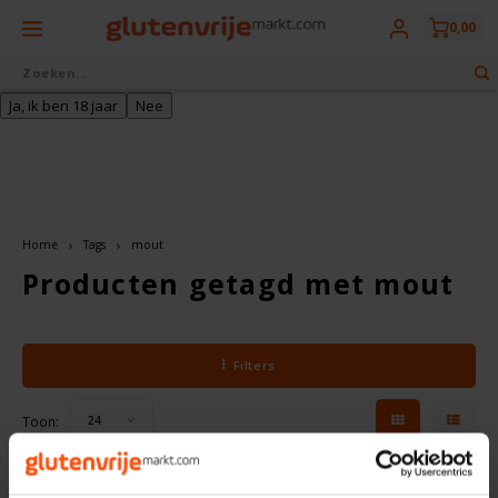
0,00
Leeftijd alcohol verificatie
Bevestig dat je 18 jaar of ouder bent om toegang te krijgen tot onze
website.
Terug
Terug
Terug
Terug
Terug
Terug
Uit eigen bakkerij
Glutenvrij drinken
Glutenvrij eten
Aanbiedingen
Diepvries
Merken
Ja, ik ben 18 jaar
Nee
Vers Brood
Marktdeals
Allos
Brood, broodbeleg & ontbijtproducten
Bier
Alle Diepvriesproducten
Vers Klein Brood
Opruiming
Amaizin
Bakproducten
Plantaardige Dranken
Biologisch
Home
Tags
mout
Vers Banket
Glutenvrije Voordeelboxen
Amisa
Snoep, Koek, Chips & Gebak
Koffie & Thee
Vegetarisch
Producten getagd met mout
Vers Hartig
Voorkom verspilling
Barilla
Cider
Pasta, Rijst & Noedels
Vegan
Filters
Bauckhof
Glutenvrije Dranken
Soepen, Sauzen & Smaakmakers
Toon:
24
Beltane
Biologisch
Kant & Klaar
Geen producten gevonden!...
BFree