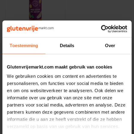
Noten, Zaden & Superfood
Bonvita
Healthy by Moms in shape
Op voorraad
Candy Tree
Your Organic Nature
Bewuste Voeding
Honing-Mosterd Saus
Cenovis
Toestemming
Details
Over
Biologisch - Glutenvrij
250 gram
Miss Glutenvrij's Favorieten
Cereal
Glutenvrijemarkt.com maakt gebruik van cookies
€3,39
Najaarsproducten
Ciao Gluten
We gebruiken cookies om content en advertenties te
personaliseren, om functies voor social media te bieden
Toastabags
en om ons websiteverkeer te analyseren. Ook delen we
Consenza
informatie over uw gebruik van onze site met onze
Toon:
24
partners voor social media, adverteren en analyse. Deze
Bakvormen
Corn Crake
partners kunnen deze gegevens combineren met andere
informatie die u aan ze heeft verstrekt of die ze hebben
Voedingssupplementen
Damhert
verzameld op basis van uw gebruik van hun services.