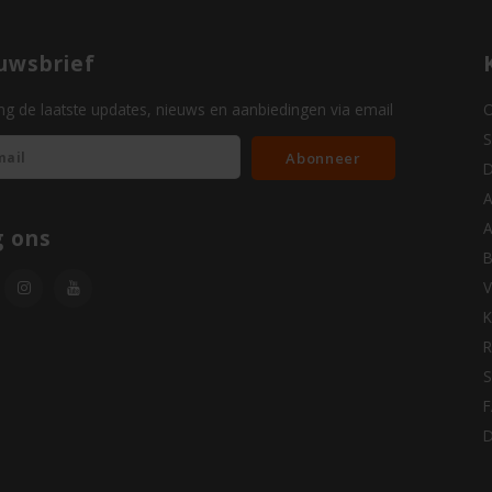
uwsbrief
g de laatste updates, nieuws en aanbiedingen via email
O
S
Abonneer
D
A
A
g ons
B
V
K
R
S
D