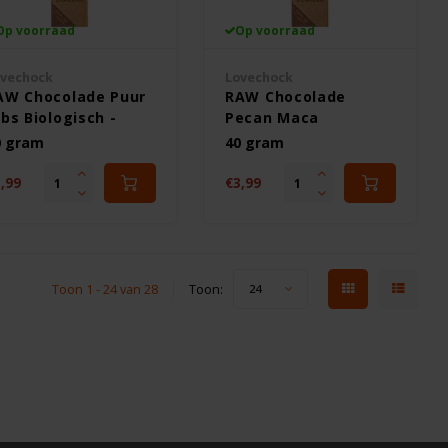
Op voorraad
Op voorraad
vechock
Lovechock
AW Chocolade Puur
RAW Chocolade
ibs Biologisch -
Pecan Maca
utenvrij
Biologisch -
0 gram
40 gram
Glutenvrij
,99
€3,99
Toon 1 - 24 van 28
Toon:
24