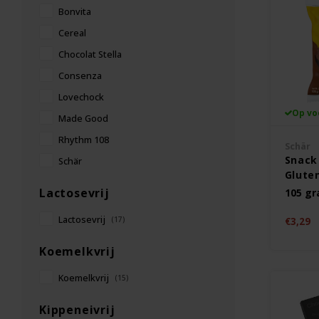
Bonvita
Cereal
Chocolat Stella
Consenza
Lovechock
Op vo
Made Good
Rhythm 108
Schär
Snack
Schär
Gluten
Lactosevrij
105 g
Lactosevrij
(17)
€3,29
Koemelkvrij
Koemelkvrij
(15)
Kippeneivrij