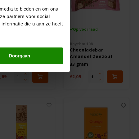
 media te bieden en om ons
ze partners voor social
nformatie die u aan ze heeft
Op voorraad
Op voorraad
ocolat Stella
Rhythm 108
hocoladereep 92%
Chocoladebar
Doorgaan
uur Biologisch
Amandel Zeezout
irtrade - Glutenvrij
Biologisch -
00 gram
33 gram
Glutenvrij
,69
€2,09