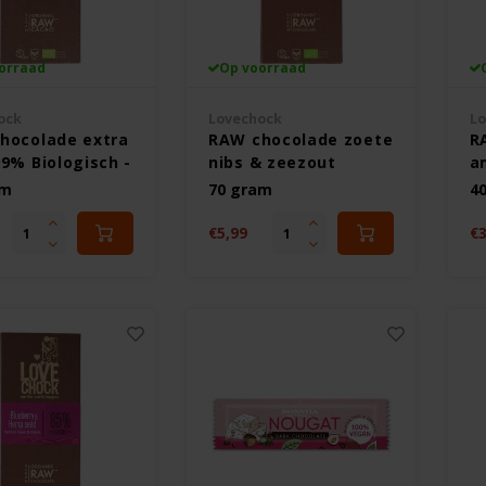
orraad
Op voorraad
ock
Lovechock
Lo
hocolade extra
RAW chocolade zoete
R
9% Biologisch -
nibs & zeezout
a
vrij
Biologisch -
Bi
am
70 gram
4
Glutenvrij
Gl
€5,99
€3