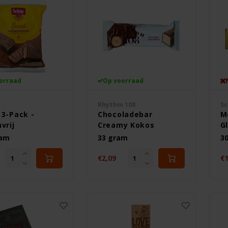
orraad
Op voorraad
Rhythm 108
Sc
 3-Pack -
Chocoladebar
M
vrij
Creamy Kokos
Gl
Biologisch -
ram
33 gram
3
Glutenvrij
€2,09
€1