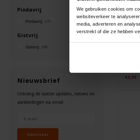
We gebruiken cookies om cont
Pindavrij
websiteverkeer te analyseren
Pindavrij
(11)
media, adverteren en analys
Op vo
verstrekt of die ze hebben v
Gistvrij
Lovech
Gistvrij
(28)
RAW C
Kokos
Biolog
40 gr
Gluten
€3,99
Nieuwsbrief
Ontvang de laatste updates, nieuws en
aanbiedingen via email
Abonneer