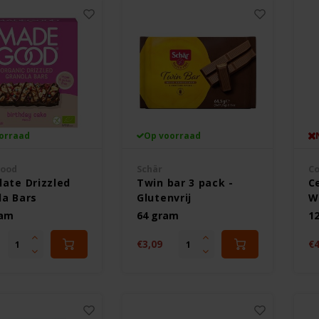
orraad
Op voorraad
ood
Schär
Co
late Drizzled
Twin bar 3 pack -
C
la Bars
Glutenvrij
W
day Cake
Gl
ram
64 gram
1
r 5 stuks -
vrij
€3,09
€4