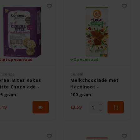
Niet op voorraad
Op voorraad
nsenza
Cereal
ereal Bites Kokos
Melkchocolade met
itte Chocolade -
Hazelnoot -
utenvrij
Glutenvrij
25 gram
100 gram
,19
€3,59