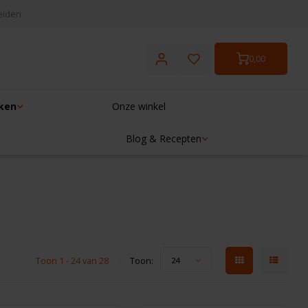
eiden
0,00
ken
Onze winkel
Blog & Recepten
Toon 1 - 24 van 28
Toon:
24