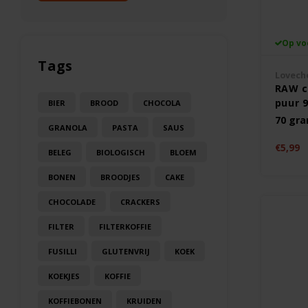
Op vo
Tags
Lovech
RAW c
puur 9
BIER
BROOD
CHOCOLA
Gluten
70 gr
GRANOLA
PASTA
SAUS
€5,99
BELEG
BIOLOGISCH
BLOEM
BONEN
BROODJES
CAKE
CHOCOLADE
CRACKERS
FILTER
FILTERKOFFIE
FUSILLI
GLUTENVRIJ
KOEK
KOEKJES
KOFFIE
KOFFIEBONEN
KRUIDEN