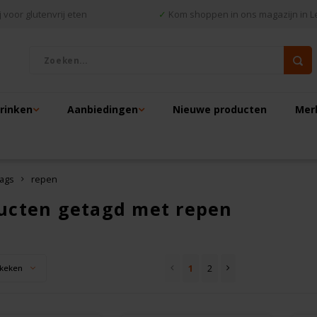
 voor glutenvrij eten
✓
Kom shoppen in ons magazijn in L
drinken
Aanbiedingen
Nieuwe producten
Mer
ags
repen
ucten getagd met repen
1
2
keken