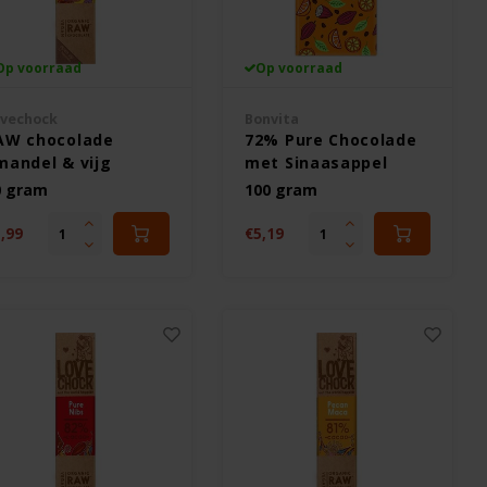
Op voorraad
Op voorraad
vechock
Bonvita
AW chocolade
72% Pure Chocolade
mandel & vijg
met Sinaasappel
ologisch -
Biologisch -
0 gram
100 gram
utenvrij
Glutenvrij
,99
€5,19