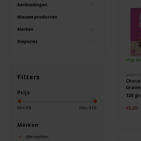
Aanbiedingen
Nieuwe producten
Merken
Diepvries
Op vo
Made G
Filters
Choco
Grano
Prijs
Birth
120 g
Flavou
Gluten
Min: €
0
Max: €
10
€3,29
Merken
Alle merken