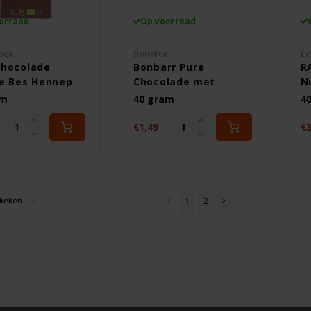
orraad
Op voorraad
ock
Bonvita
Lo
hocolade
Bonbarr Pure
R
e Bes Hennep
Chocolade met
N
isch -
Nougat Biologisch -
Gl
am
40 gram
4
vrij
Glutenvrij
€1,49
€3
1
2
keken