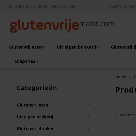
#1
webshop in glutenvrije producten
✓
Eigen bakkerij
Glutenvrij eten
Uit eigen bakkerij
Glutenvrij 
Diepvries
Home
T
Categorieën
Prod
Glutenvrij eten
Meest be
Uit eigen bakkerij
Glutenvrij drinken