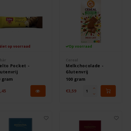
Niet op voorraad
Op voorraad
här
Cereal
elto Pocket -
Melkchocolade -
utenvrij
Glutenvrij
0 gram
100 gram
,45
€3,59