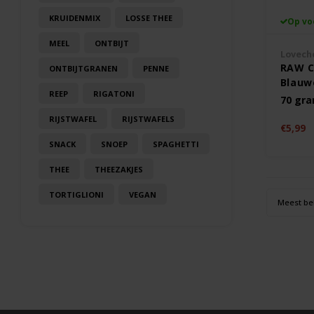
KRUIDENMIX
LOSSE THEE
Op vo
MEEL
ONTBIJT
Lovech
RAW C
ONTBIJTGRANEN
PENNE
Blauw
REEP
RIGATONI
Biolog
70 gr
Gluten
RIJSTWAFEL
RIJSTWAFELS
€5,99
SNACK
SNOEP
SPAGHETTI
THEE
THEEZAKJES
TORTIGLIONI
VEGAN
Meest be