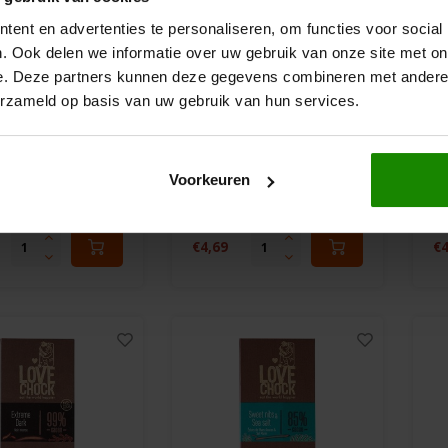
ent en advertenties te personaliseren, om functies voor social
. Ook delen we informatie over uw gebruik van onze site met on
e. Deze partners kunnen deze gegevens combineren met andere i
orraad
Op voorraad
erzameld op basis van uw gebruik van hun services.
ock
Chocolat Stella
Ch
hocolade
Chocoladereep 72%
C
Voorkeuren
 Nibs
Puur Met Chili
P
isch -
Biologisch Fairtrade -
Fa
am
100 gram
1
vrij
Glutenvrij
€4,69
€4