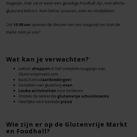
Boeken
magazijn. Ook zal er weer een gezellige Foodhall zijn, met allerlei
De Bron
glutenvrij lekkers. Kom lekker proeven, eten en ontdekken!
Overig
Dijksterhuis Teffvolkoren
Om
10:00 uur
openen de deuren van ons magazijn en start de
markt. Kom je ook?
Doves Farm
Fiordifrutta
Wat kan je verwachten?
Gullón
Lekker
shoppen
in het complete magazijn van
Glutenvrijemarkt.com
Back2School
aanbiedingen
!
Guto's
Genieten van glutenvrij
eten
Leuke activiteiten
voor kinderen
Ontdek de lekkerste
glutenvrije schoolsnacks
Hammermühle
Heerlijke vers bereide
pizza
Happy Farm
Wie zijn er op de Glutenvrije Markt
en Foodhall?
Het Blauwe Huis