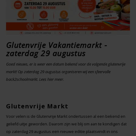
Noten, Zaden & Superfood
Bonvita
Healthy by Moms in shape
Candy Tree
Glutenvrije Vakantiemarkt
-
Bewuste Voeding
Cenovis
zaterdag 29 augustus
Miss Glutenvrij's Favorieten
Cereal
Goed nieuws, er is weer een datum bekend voor de volgende glutenvrije
markt! Op zaterdag 29 augustus organiseren wij een sfeervolle
Najaarsproducten
Ciao Gluten
back2schoolmarkt. Lees hier meer.
Toastabags
Consenza
Glutenvrije Markt
Bakvormen
Corn Crake
Voor velen is de Glutenvrije Markt ondertussen al een bekend en
Voedingssupplementen
geliefd uitje geworden. Daarom zijn we blij om aan te kondigen dat
Damhert
op zaterdag 29 augustus een nieuwe editie plaatsvindt in ons