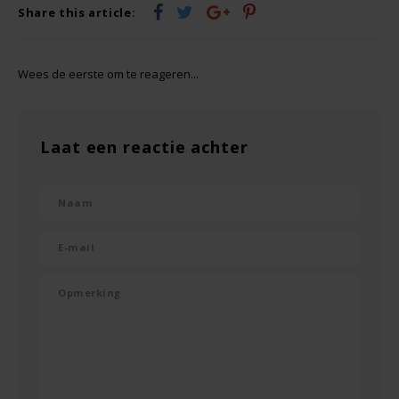
Share this article:
Rosies
Wees de eerste om te reageren...
Schär
Schnitzer
Laat een reactie achter
Semper
Slaapmutske
Sublimix
Swiet Moffo
Tasty Me