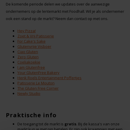
De komende periode delen we updates over de aanwezige
Hey! Pizza
ondernemers op de lentemarkt met Foodhall. Wil je als ondernemer
ook een stand op de markt? Neem dan contact op met ons.
Horizon
Hey Pizza!
Zoet & Vrij Patisserie
I am Gluten Free
For Cake's Sake
Glutenvrije Visboer
Ciao Gluten
Inglese Gluten Free
Zero Gluten
Coeliakoekie
I am Glutenfree
Joannusmolen
Your GlutenFree Bakery
Henk Roels Entertainment Poffertjes
Patisserie Le Mouton
King Soba
The Gluten Free Corner
Newly Studio
Klein Duimpje
Praktische info
Klepper & Klepper
De toegang tot de markt is
gratis
. Bij de kassa's van onze
markt kun je met pin betalen. Er zijn ook kraampjes met een