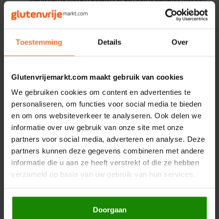
Le Poole
eigen kassa, dus zorg ervoor dat je wat contant geld op zak
hebt!
Er zijn ook diepvriesproducten te koop. Je kan zelf
Leev
een
koeltas
meenemen om deze producten in te doen. Een
Toestemming
Details
Over
koeltas vergeten? Geen probleem; wij verkopen ze ook.
Let
op
: wij kunnen niet langer droogijs aanbieden om de
Le pain des Fleurs
producten langer koel te houden.
Houd voor meer informatie en
updates
onze socials,
Glutenvrijemarkt.com maakt gebruik van cookies
Lima
nieuwsbrief en deze blog in de gaten.
We gebruiken cookies om content en advertenties te
Lisa's Choice
personaliseren, om functies voor social media te bieden
Locatie
en om ons websiteverkeer te analyseren. Ook delen we
informatie over uw gebruik van onze site met onze
Mixwell
Je bent welkom van
10:00 - 15:00 uur
in het magazijn
partners voor social media, adverteren en analyse. Deze
van
Glutenvrijemarkt.com
op
zaterdag 29 augustus.
partners kunnen deze gegevens combineren met andere
Nairn's
informatie die u aan ze heeft verstrekt of die ze hebben
Lijnbaan 4-8
verzameld op basis van uw gebruik van hun services.
Nakd
2352 CK Leiderdorp
Nutrifree
Parkeren
Doorgaan