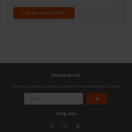
TerraSana
Laat een reactie achter
Turtle
VA Foods/NOMM'it
VAT'M
Yakso
Nieuwsbrief
Yam
Ontvang de laatste updates, nieuws en aanbiedingen via email
Your Organic Nature
Volg ons