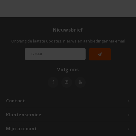
Odenwald
OKONO
Nieuwsbrief
Old El Paso
Ontvang de laatste updates, nieuws en aanbiedingen via email
Onoff Spices
Volg ons
Peak's Free From
Piaceri Mediterranei
Contact
Poensgen
Klantenservice
Proceli
Mijn account
Riso Scotti