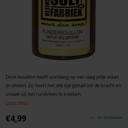
Noten, Zaden & Superfood
Bonvita
330 gram
Healthy by Moms in shape
Candy Tree
€1,89
Bewuste Voeding
Cenovis
Miss Glutenvrij's Favorieten
Cereal
Najaarsproducten
Ciao Gluten
Deze bouillon heeft urenlang op een laag pitje staan
pruttelen. Zo heeft het alle tijd gehad om de kracht en
Toastabags
Consenza
smaak uit het rundvlees te trekken.
Bakvormen
Lees meer
Corn Crake
Voedingssupplementen
€4,99
Damhert
OP VOORRAAD