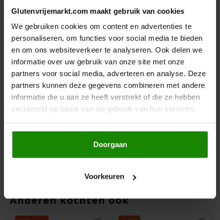
Glutenvrijemarkt.com maakt gebruik van cookies
Hey! Pizza
We gebruiken cookies om content en advertenties te
personaliseren, om functies voor social media te bieden
Horizon
en om ons websiteverkeer te analyseren. Ook delen we
informatie over uw gebruik van onze site met onze
I am Gluten Free
partners voor social media, adverteren en analyse. Deze
Op voorraad
Op voorraad
partners kunnen deze gegevens combineren met andere
Inglese Gluten Free
informatie die u aan ze heeft verstrekt of die ze hebben
Cenovis
Morga
verzameld op basis van uw gebruik van hun services.
Caloriearme
Groentebouillon
Joannusmolen
Drinkbouillon -
Pasta Biologisch -
Glutenvrij
Glutenvrij
260 gram
200 gram
King Soba
Doorgaan
€5,99
€6,29
Klein Duimpje
Voorkeuren
Klepper & Klepper
Anderen kochten ook