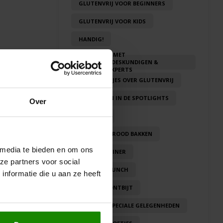
GLUTENVRIJ VOOR BEGINNERS
GLUTENVRIJ VOOR KIDS
HANDIG!
IN GESPREK MET
ERVARINGSDESKUNDIGEN &
VOEDINGSEXPERTS
LEUKE WEETJES OVER GLUTENVRIJ
PRODUCTEN IN DE SPOTLIGHTS
Over
zorgd.
RECEPTEN
RECEPTEN BROOD BAKKEN
 media te bieden en om ons
RECEPTEN DINER
ze partners voor social
RECEPTEN LUNCH
nformatie die u aan ze heeft
RECEPTEN ONTBIJT
RECEPTEN SPECIALE GELEGENHEDEN