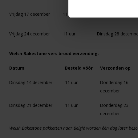
Vrijdag 17 december
11 uur
Dinsdag 21 decembe
Vrijdag 24 december
11 uur
Dinsdag 28 decembe
Welsh Bakestone vers brood verzending:
Datum
Besteld vóór
Verzonden op
Dinsdag 14 december
11 uur
Donderdag 16
december
Dinsdag 21 december
11 uur
Donderdag 23
december
Welsh Bakestone pakketten naar België worden één dag later bezo