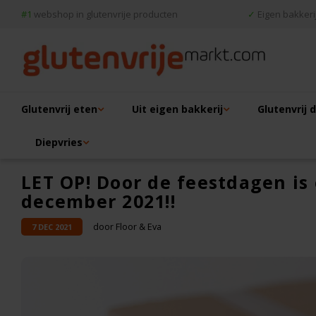
#1
webshop in glutenvrije producten
✓
Eigen bakkerij
Glutenvrij eten
Uit eigen bakkerij
Glutenvrij 
Diepvries
LET OP! Door de feestdagen is
december 2021!!
door Floor & Eva
7 DEC 2021