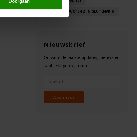
RECEPTEN TOETJES
Doorgaan
WELKE PRODUCTEN ZIJN GLUTENVRIJ?
Nieuwsbrief
Ontvang de laatste updates, nieuws en
aanbiedingen via email
Abonneer