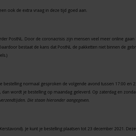
en ook de extra vraag in deze tijd goed aan.
er PostNL. Door de coronacrisis zijn mensen veel meer online gaan 
Daardoor bestaat de kans dat PostNL de pakketten niet binnen de gebru
els.)
je bestelling normaal gesproken de volgende avond tussen 17:00 en 2
ur, dan wordt je bestelling op maandag geleverd. Op zaterdag en zon
 verzendtijden. Die staan hieronder aangegeven.
erstavond). Je kunt je bestelling plaatsen tot 23 december 2021. Deze