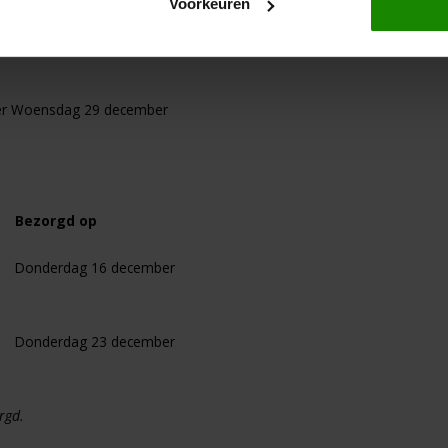
Voorkeuren
r
Woensdag 22 december
r
Woensdag 29 december
Bezorgd op
Donderdag 16 december
Donderdag 23 december
rgd.