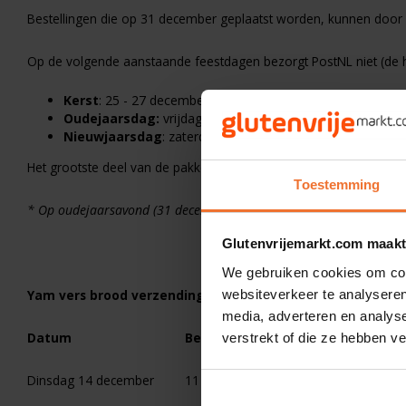
Bestellingen die op 31 december geplaatst worden, kunnen door
Op de volgende aanstaande feestdagen bezorgt PostNL niet (de h
Kerst
: 25 - 27 december 2021
Oudejaarsdag:
vrijdag 31 december 2021*
Nieuwjaarsdag
: zaterdag 1 januari 2022
Het grootste deel van de pakketten die 31 december besteld wor
Toestemming
* Op oudejaarsavond (31 december) bezorgt PostNL tot 18.00 uur.
Glutenvrijemarkt.com maakt
We gebruiken cookies om cont
Yam vers brood verzending:
websiteverkeer te analyseren
media, adverteren en analys
Datum
Besteld vóór
Verzonden op
verstrekt of die ze hebben v
Dinsdag 14 december
11 uur
Donderdag 16
december