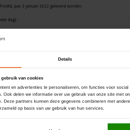
 PostNL pas 3 januari 2022 geleverd worden.
ele dag):
den, zullen vanaf 3 januari 2022 bezorgd worden.
Details
 Daardoor kan een klein deel van de pakketten op 2 januari worden be
 gebruik van cookies
ent en advertenties te personaliseren, om functies voor social
. Ook delen we informatie over uw gebruik van onze site met on
e. Deze partners kunnen deze gegevens combineren met andere i
Bezorgd op
erzameld op basis van uw gebruik van hun services.
Vrijdag 17 december