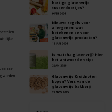
hartige glutenvrije
tussendoortjes?
9 FEB 2026
Nieuwe regels voor
allergenen: wat
bestellen
betekenen ze voor
glutenvrije producten?
ikelijke
12 JAN 2026
Is matcha glutenvrij? Hier
het antwoord en tips
2 JAN 2026
2:00 uur
dag worden
Glutenvrije Kruidnoten
kopen? Vers van de
glutenvrije bakkerij
24 NOV 2025