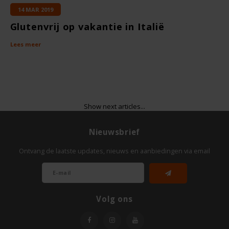
TerraSana
14 MAR 2019
Glutenvrij op vakantie in Italië
Turtle
Lees meer
VA Foods/NOMM'it
VAT'M
Show next articles...
Yakso
Nieuwsbrief
Yam
Ontvang de laatste updates, nieuws en aanbiedingen via email
Your Organic Nature
Volg ons