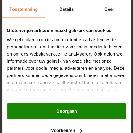
Le Poole
Toestemming
Details
Over
Leev
15 MAR 2019
Glutenvrijemarkt.com maakt gebruik van cookies
Le pain des Fleurs
Glutenvrije cityguide New York
We gebruiken cookies om content en advertenties te
personaliseren, om functies voor social media te bieden
Lima
Lees meer
en om ons websiteverkeer te analyseren. Ook delen we
informatie over uw gebruik van onze site met onze
Lisa's Choice
partners voor social media, adverteren en analyse. Deze
partners kunnen deze gegevens combineren met andere
Mixwell
informatie die u aan ze heeft verstrekt of die ze hebben
verzameld op basis van uw gebruik van hun services.
Nairn's
Nakd
Doorgaan
08 APR 2019
Nutrifree
Glutenvrij op vakantie in Griekenland
Voorkeuren