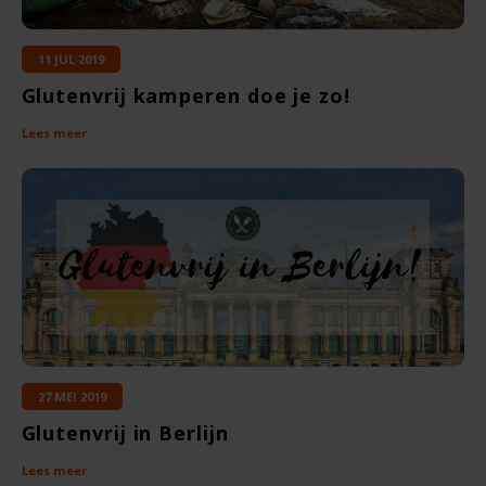
Boeken
De Bron
11 JUL 2019
Overig
Dijksterhuis Teffvolkoren
Glutenvrij kamperen doe je zo!
Doves Farm
Lees meer
Fiordifrutta
Gullón
Guto's
Hammermühle
27 MEI 2019
Happy Farm
Glutenvrij in Berlijn
Het Blauwe Huis
Lees meer