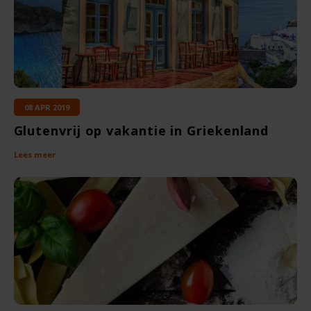
Rosies
Schär
Schnitzer
08 APR 2019
Glutenvrij op vakantie in Griekenland
Semper
Lees meer
Slaapmutske
Sublimix
Swiet Moffo
Tasty Me