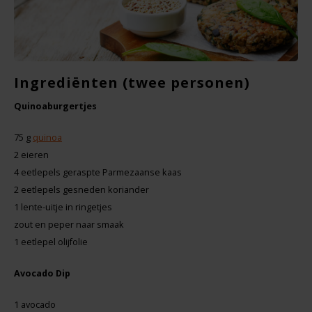
Noten, Zaden & Superfood
Bonvita
Healthy by Moms in shape
Candy Tree
Ingrediënten
(twee personen)
Bewuste Voeding
Cenovis
Quinoaburgertjes
Miss Glutenvrij's Favorieten
75 g
quinoa
Cereal
2 eieren
Najaarsproducten
4 eetlepels geraspte Parmezaanse kaas
Ciao Gluten
2 eetlepels gesneden koriander
1 lente-uitje in ringetjes
Toastabags
Consenza
zout en peper naar smaak
1 eetlepel olijfolie
Bakvormen
Corn Crake
Avocado Dip
Voedingssupplementen
Damhert
1 avocado