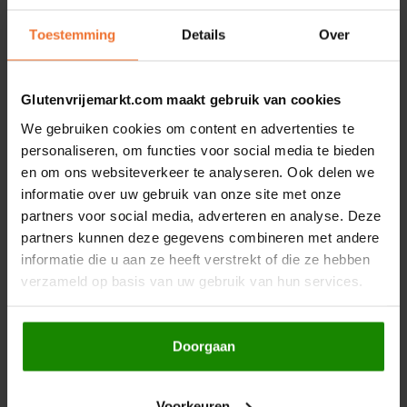
Prak de avocado fijn.
Hey! Pizza
Toestemming
Details
Over
Roer yoghurt, limoen- of citroensap en komijn erdoor.
Breng op smaak met peper en zout.
Horizon
Lekker met sla en tomaatjes.
Glutenvrijemarkt.com maakt gebruik van cookies
I am Gluten Free
We gebruiken cookies om content en advertenties te
personaliseren, om functies voor social media te bieden
Variatietip: Varieer met de groente, maar hou er rekening mee dat
en om ons websiteverkeer te analyseren. Ook delen we
Inglese Gluten Free
ze met meer groente gemakkelijker uit elkaar vallen.
informatie over uw gebruik van onze site met onze
partners voor social media, adverteren en analyse. Deze
Joannusmolen
Wil je meer weten over quinoa? Kijk
hier
!
partners kunnen deze gegevens combineren met andere
informatie die u aan ze heeft verstrekt of die ze hebben
King Soba
verzameld op basis van uw gebruik van hun services.
Klein Duimpje
Share this article:
Doorgaan
Klepper & Klepper
Wees de eerste om te reageren...
Voorkeuren