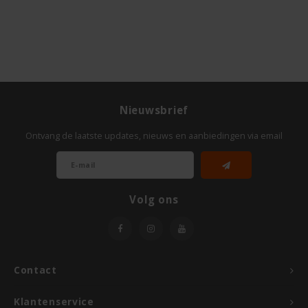
Odenwald
OKONO
Old El Paso
Nieuwsbrief
Onoff Spices
Ontvang de laatste updates, nieuws en aanbiedingen via email
Peak's Free From
Piaceri Mediterranei
Volg ons
Poensgen
Proceli
Contact
Riso Scotti
Klantenservice