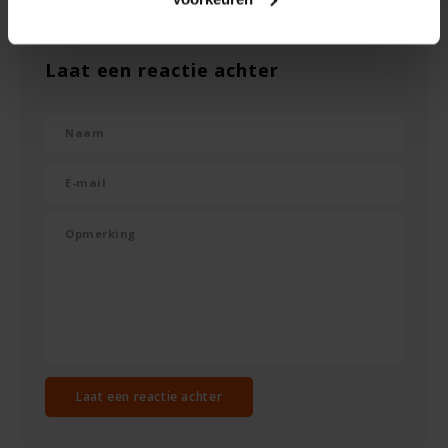
Le Poole
Leev
Laat een reactie achter
Le pain des Fleurs
Lima
Lisa's Choice
Mixwell
Nairn's
Nakd
Laat een reactie achter
Nutrifree