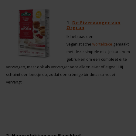
Boeken
De Bron
Overig
Dijksterhuis Teffvolkoren
1.
De Eivervanger van
Orgran
Doves Farm
Ik heb pas een
veganistische
wortelcake
gemaakt
Fiordifrutta
met deze simpele mix. Je kunt hem
gebruiken om een compleet ei te
vervangen, maar ook als vervanger voor alleen eiwit of eigeel! Hij
Gullón
schuimt een beetje op, zodat een crèmige bindmassa het ei
vervangt.
Guto's
Hammermühle
Happy Farm
Het Blauwe Huis
2. Havervlokken van Bauckhof