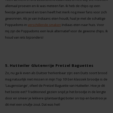
allemaal proeven en ik was meteen fan. Ik heb de chips op een
Rosies
feestje geserveerd en toen heeft het merk nog meer fans voor zich
gewonnen. Als je van Indiaans eten houdt, haal je met de schattige
Schär
Poppadoms in
verschillende
smaken
Indiaas eten naar huis. Voor
mij zijn de Poppadoms een leuk alternatief voor de gewone chips. Ik
Schnitzer
houd van iets bijzonders!
Semper
Slaapmutske
5. Huttwiler Glutenvrije Pretzel Baguettes
Zo, nu ga ik even als Duitser herkenbaar zijn: een Duits soort brood
Sublimix
mag natuurlijk niet missen in mijn Top 10! Een klassiek broodje is de
'Laugenstange', ofwel de Pretzel Baguette van Huttwiler. Hoe je dit
Swiet Moffo
het beste eet? Traditioneel gezien snijd je het broodje in de lengte
door en smeer je lekkere (plantaardige) boter on top en bestrooi je
Tasty Me
dit met een snufje zout. Dat was het!