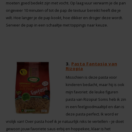
Le Poole
moeten goed bedekt zijn met vocht. Op laag vuur verwarm je de pan
ongeveer 10 minuten of tot de pap de textuur bereikt heeft die je
Leev
wilt. Hoe langer je de pap kookt, hoe dikker en droger deze wordt.
Serveer de pap in een schaaltje met toppings naar keuze.
Le pain des Fleurs
Lima
Lisa's Choice
3.
Pasta Fantasia van
Rizopia
Mixwell
Misschien is deze pasta voor
kinderen bedacht, maar hij is ook
mijn favoriet: de leuke figuren
Nairn's
pasta van Rizopia! Soms heb ik zin
in een feelgoodmaaltijd en dan is
Nakd
deze pasta perfect. Ik word er
vrolijk van! Over pasta hoef ik je natuurlijk niks te vertellen – je doet
Nutrifree
gewoon jouw favoriete saus erbij en hoppekee, klaar is het