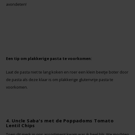
avondeten!
Odenwald
OKONO
Old El Paso
Onoff Spices
Een tip om plakkerige pasta te voorkomen:
Peak's Free From
Laat de pasta niet te lang koken en roer een klein beetje boter door
de pasta als deze klaar is om plakkerige glutenvrije pasta te
Piaceri Mediterranei
voorkomen.
Poensgen
Proceli
4. Uncle Saba's met de Poppadoms Tomato
Lentil Chips
Riso Scotti
Toen dit merk in ons assortiment kwam was ik heel blij. We mochten