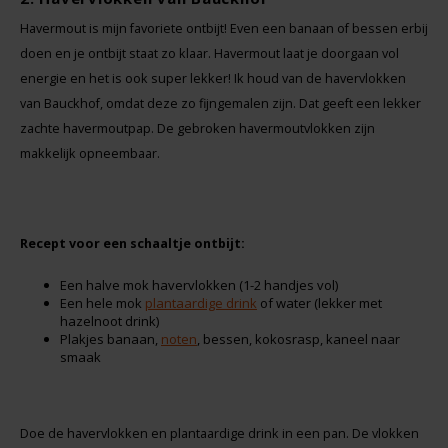
Havermout is mijn favoriete ontbijt! Even een banaan of bessen erbij
Hey! Pizza
doen en je ontbijt staat zo klaar. Havermout laat je doorgaan vol
energie en het is ook super lekker! Ik houd van de havervlokken
Horizon
van Bauckhof, omdat deze zo fijngemalen zijn. Dat geeft een lekker
zachte havermoutpap. De gebroken havermoutvlokken zijn
I am Gluten Free
makkelijk opneembaar.
Inglese Gluten Free
Joannusmolen
Recept voor een schaaltje ontbijt:
Een halve mok havervlokken (1-2 handjes vol)
King Soba
Een hele mok
plantaardige drink
of water (lekker met
hazelnoot drink)
Plakjes banaan,
noten
, bessen, kokosrasp, kaneel naar
Klein Duimpje
smaak
Klepper & Klepper
Doe de havervlokken en plantaardige drink in een pan. De vlokken