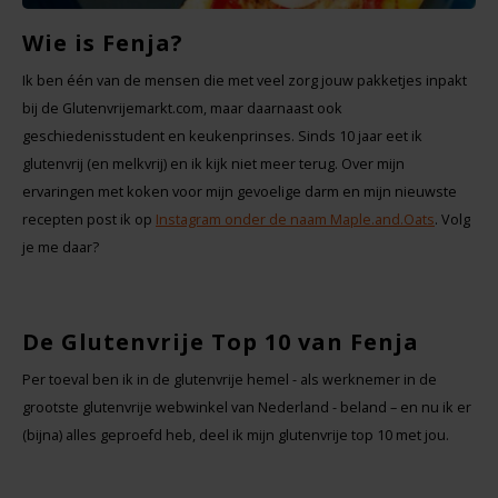
Noten, Zaden & Superfood
Wie is Fenja?
Bonvita
Ik ben één van de mensen die met veel zorg jouw pakketjes inpakt
Healthy by Moms in shape
Candy Tree
bij de Glutenvrijemarkt.com, maar daarnaast ook
geschiedenisstudent en keukenprinses. Sinds 10 jaar eet ik
Bewuste Voeding
glutenvrij (en melkvrij) en ik kijk niet meer terug. Over mijn
Cenovis
ervaringen met koken voor mijn gevoelige darm en mijn nieuwste
Miss Glutenvrij's Favorieten
recepten post ik op
Instagram onder de naam Maple.and.Oats
. Volg
Cereal
je me daar?
Najaarsproducten
Ciao Gluten
Toastabags
De Glutenvrije Top 10 van Fenja
Consenza
Per toeval ben ik in de glutenvrije hemel - als werknemer in de
Bakvormen
Corn Crake
grootste glutenvrije webwinkel van Nederland - beland – en nu ik er
(bijna) alles geproefd heb, deel ik mijn glutenvrije top 10 met jou.
Voedingssupplementen
Damhert