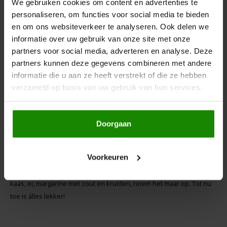
We gebruiken cookies om content en advertenties te
het biereffect. Met een
personaliseren, om functies voor social media te bieden
alcoholpercentage rond de 9%, is het behoorlijk sterk, terwijl de
en om ons websiteverkeer te analyseren. Ook delen we
smaak juist best wel zacht is. Durf jij dit drankje te proeven? Ook
informatie over uw gebruik van onze site met onze
een leuk weetje: het drankje wordt gemaakt door Jeremy van
partners voor social media, adverteren en analyse. Deze
Sulzbacher's. Hij heeft zijn eigen brouwerij in Antwerpen!
partners kunnen deze gegevens combineren met andere
informatie die u aan ze heeft verstrekt of die ze hebben
verzameld op basis van uw gebruik van hun services.
7. Schnitzer's Veggie Garden Mix Biologisch
Doorgaan
Dit brood past perfect bij mijn idee dat groente in alles verstopt kan
worden. Wat heerlijk dat je gewoon een paar extra stukjes wortel
Voorkeuren
binnenkrijgt als je voor een plakje van dit brood gaat. Tot nu toe heb
ik het brood al met bijna alles gecombineerd: jam, veganistische
kaas, ei, margarine met zout en kruiden, noem het maar op. Tot nu
toe is álles lekker!