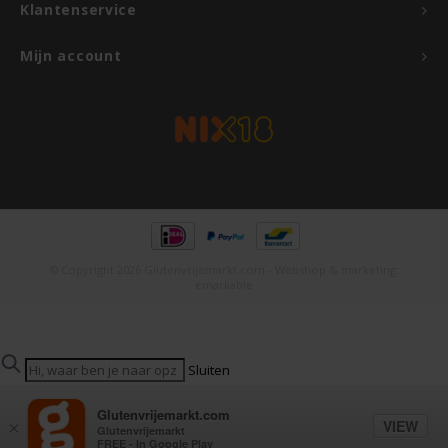
Klantenservice
Mijn account
© Copyright 2026 Glutenvrijemarkt.com - Webshop & marketing:
emarkable
Sluiten
Populaire zoektermen
Glutenvrijemarkt.com
Populaire producten
VIEW
×
Glutenvrijemarkt
FREE - In Google Play