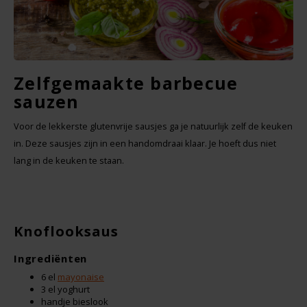
Noten, Zaden & Superfood
Bonvita
Healthy by Moms in shape
Candy Tree
Zelfgemaakte barbecue
sauzen
Bewuste Voeding
Cenovis
Voor de lekkerste glutenvrije sausjes ga je natuurlijk zelf de keuken
Miss Glutenvrij's Favorieten
Cereal
in. Deze sausjes zijn in een handomdraai klaar. Je hoeft dus niet
lang in de keuken te staan.
Najaarsproducten
Ciao Gluten
Toastabags
Consenza
Knoflooksaus
Bakvormen
Corn Crake
Ingrediënten
Voedingssupplementen
6 el
mayonaise
Damhert
3 el yoghurt
handje bieslook