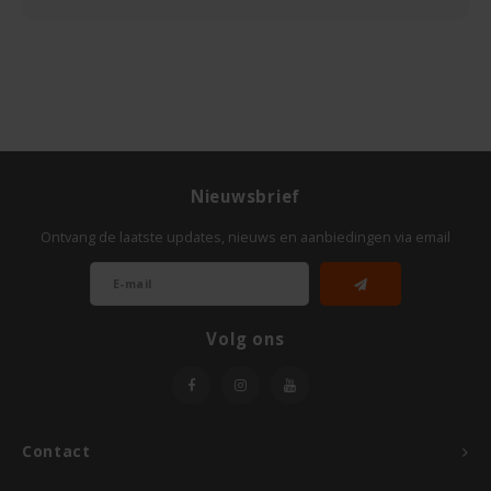
TerraSana
Turtle
VA Foods/NOMM'it
VAT'M
Nieuwsbrief
Ontvang de laatste updates, nieuws en aanbiedingen via email
Yakso
Yam
Volg ons
Your Organic Nature
Contact