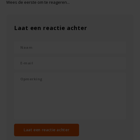
Wees de eerste om te reageren...
Rosies
Laat een reactie achter
Schär
Schnitzer
Semper
Slaapmutske
Sublimix
Swiet Moffo
Tasty Me
Laat een reactie achter