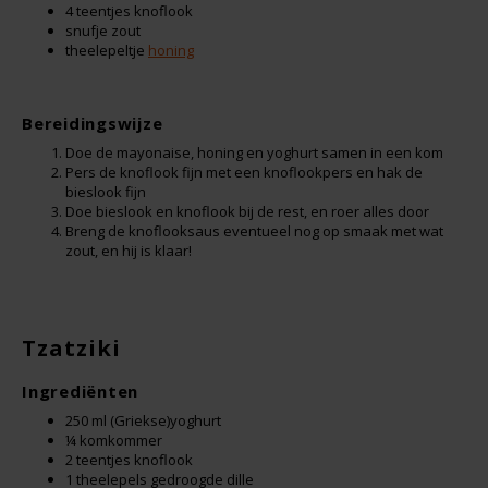
Boeken
4 teentjes knoflook
De Bron
snufje zout
theelepeltje
honing
Overig
Dijksterhuis Teffvolkoren
Bereidingswijze
Doves Farm
Doe de mayonaise, honing en yoghurt samen in een kom
Pers de knoflook fijn met een knoflookpers en hak de
Fiordifrutta
bieslook fijn
Doe bieslook en knoflook bij de rest, en roer alles door
Breng de knoflooksaus eventueel nog op smaak met wat
Gullón
zout, en hij is klaar!
Guto's
Tzatziki
Hammermühle
Ingrediënten
Happy Farm
250 ml (Griekse)yoghurt
¼ komkommer
2 teentjes knoflook
Het Blauwe Huis
1 theelepels gedroogde dille