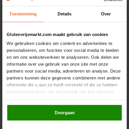
Le Poole
2 el
ketjap manis
1 el
sojasaus
1 theelepel sambal
Toestemming
Details
Over
Leev
100 ml water
1 el citroensap
Le pain des Fleurs
Glutenvrijemarkt.com maakt gebruik van cookies
Bereidingswijze
We gebruiken cookies om content en advertenties te
Lima
personaliseren, om functies voor social media te bieden
Doe een klein beetje water in een pannetje en zet dit op het
vuur
en om ons websiteverkeer te analyseren. Ook delen we
Lisa's Choice
Zet een glazen of metalen kom in het pannetje water
informatie over uw gebruik van onze site met onze
Doe hier alle ingrediënten in en roer het door tot een geheel
partners voor social media, adverteren en analyse. Deze
Als de pindasaus warm is, kan hij van het vuur gehaald
Mixwell
worden
partners kunnen deze gegevens combineren met andere
informatie die u aan ze heeft verstrekt of die ze hebben
Nairn's
verzameld op basis van uw gebruik van hun services.
Kant-en-klare sauzen
Nakd
Niet alle sauzen zijn zo gemakkelijk te maken. Daarom hieronder
Doorgaan
nog een aantal glutenvrije sauzen die je bij ons kunt kopen:
Nutrifree