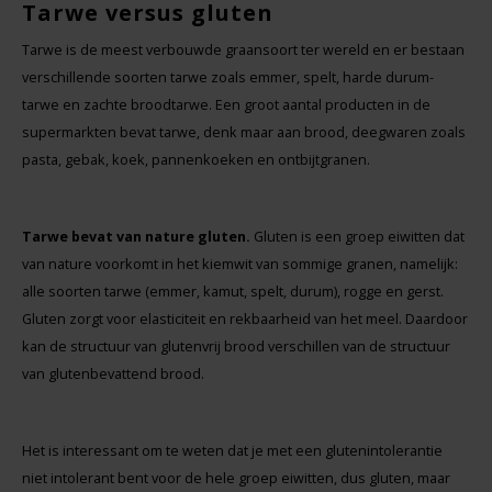
Tarwe versus gluten
Noten, Zaden & Superfood
Bonvita
Tarwe is de meest verbouwde graansoort ter wereld en er bestaan
verschillende soorten tarwe zoals emmer, spelt, harde durum-
Healthy by Moms in shape
tarwe en zachte broodtarwe. Een groot aantal producten in de
Candy Tree
supermarkten bevat tarwe, denk maar aan brood, deegwaren zoals
Bewuste Voeding
pasta, gebak, koek, pannenkoeken en ontbijtgranen.
Cenovis
Miss Glutenvrij's Favorieten
Cereal
Tarwe bevat van nature gluten.
Gluten is een groep eiwitten dat
van nature voorkomt in het kiemwit van sommige granen, namelijk:
Najaarsproducten
Ciao Gluten
alle soorten tarwe (emmer, kamut, spelt, durum), rogge en gerst.
Gluten zorgt voor elasticiteit en rekbaarheid van het meel. Daardoor
Toastabags
Consenza
kan de structuur van glutenvrij brood verschillen van de structuur
van glutenbevattend brood.
Bakvormen
Corn Crake
Voedingssupplementen
Damhert
Het is interessant om te weten dat je met een glutenintolerantie
niet intolerant bent voor de hele groep eiwitten, dus gluten, maar