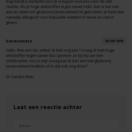
Dag Sandra, bedankt voor je vraag en excuses voor de late
TerraSana
reactie. Als je hoge antistoffen tegen tarwe hebt, dan is het niet
aan te raden om glutenvrij tarwezetmeel te gebruiken. Je bent dan
namelijk allergisch voor bepaalde eiwitten in tarwe en niet in
Turtle
gluten.
VA Foods/NOMM'it
Sandrametz
28 SEP 2018
VAT'M
Hallo. Wat een fijn artikel. Ik heb nog wel 1 vraag. Ik heb hoge
antistoffen tegen tarwe dus spreken ze bij mij van een
intollerantie, nou is mijn vraag kan ik dan wel met glutenvrij
Yakso
tarwezetmeel bakken of is dat ook nog done?
Gr Sandra Metz
Yam
Your Organic Nature
Laat een reactie achter