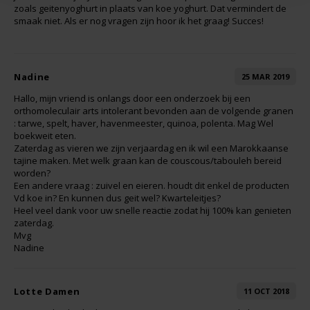
zoals geitenyoghurt in plaats van koe yoghurt. Dat vermindert de
smaak niet. Als er nog vragen zijn hoor ik het graag! Succes!
Rosies
Schär
Nadine
25 MAR 2019
Hallo, mijn vriend is onlangs door een onderzoek bij een
Schnitzer
orthomoleculair arts intolerant bevonden aan de volgende granen
: tarwe, spelt, haver, havenmeester, quinoa, polenta. Mag Wel
boekweit eten.
Semper
Zaterdag as vieren we zijn verjaardag en ik wil een Marokkaanse
tajine maken. Met welk graan kan de couscous/tabouleh bereid
Slaapmutske
worden?
Een andere vraag : zuivel en eieren. houdt dit enkel de producten
Vd koe in? En kunnen dus geit wel? Kwarteleitjes?
Sublimix
Heel veel dank voor uw snelle reactie zodat hij 100% kan genieten
zaterdag.
Mvg
Swiet Moffo
Nadine
Tasty Me
Lotte Damen
11 OCT 2018