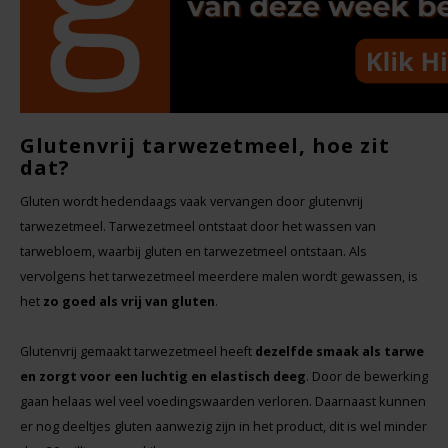
Hey! Pizza
Horizon
I am Gluten Free
Glutenvrij tarwezetmeel, hoe zit
dat?
Inglese Gluten Free
Gluten wordt hedendaags vaak vervangen door glutenvrij
tarwezetmeel. Tarwezetmeel ontstaat door het wassen van
Joannusmolen
tarwebloem, waarbij gluten en tarwezetmeel ontstaan. Als
vervolgens het tarwezetmeel meerdere malen wordt gewassen, is
King Soba
het
zo goed als vrij van gluten
.
Klein Duimpje
Glutenvrij gemaakt tarwezetmeel heeft
dezelfde smaak als tarwe
en zorgt voor een luchtig en elastisch deeg
. Door de bewerking
Klepper & Klepper
gaan helaas wel veel voedingswaarden verloren. Daarnaast kunnen
er nog deeltjes gluten aanwezig zijn in het product, dit is wel minder