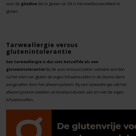
Boeken
voor de
gliadine
die in gluten zit. Dit is het eiwitbestanddeel in
De Bron
gluten.
Overig
Dijksterhuis Teffvolkoren
Doves Farm
Tarweallergie versus
glutenintolerantie
Fiordifrutta
Een tarweallergie is dus niet hetzelfde als een
Gullón
glutenintolerantie!
Bij de auto-immuunziekte coeliakie worden
na het eten van gluten de eigen lichaamscellen in de dunne darm
Guto's
aangevallen door het afweersysteem. Bij een tarweallergie valt het
afweersysteem eiwitten uit tarweproducten aan en niet de eigen
Hammermühle
lichaamscellen.
Happy Farm
Het Blauwe Huis