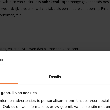
twikkelen van coeliakie is
onbekend
. Bij sommige gezondheidstoes
ntwoordelijk is voor zowel coeliakie als een andere aandoening. Enkel
orkomen, zijn:
ektes, vaker bij vrouwen dan bij mannen voorkomt.
Details
toren blootlegt die (samen) van invloed kunnen zijn, zijn we vooralsn
mooi, eenduidig antwoord zullen we moeten wachten op een doorbraak 
 gebruik van cookies
ent en advertenties te personaliseren, om functies voor social
. Ook delen we informatie over uw gebruik van onze site met on