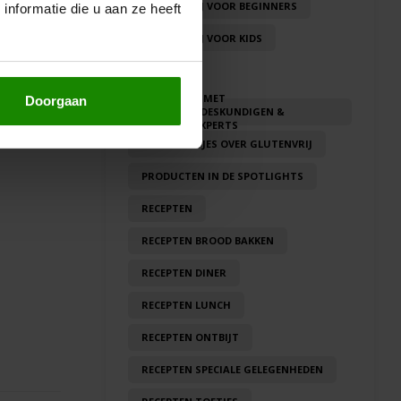
GLUTENVRIJ VOOR BEGINNERS
nformatie die u aan ze heeft
blog!
GLUTENVRIJ VOOR KIDS
HANDIG!
IN GESPREK MET
Doorgaan
ERVARINGSDESKUNDIGEN &
VOEDINGSEXPERTS
LEUKE WEETJES OVER GLUTENVRIJ
PRODUCTEN IN DE SPOTLIGHTS
RECEPTEN
RECEPTEN BROOD BAKKEN
RECEPTEN DINER
RECEPTEN LUNCH
RECEPTEN ONTBIJT
RECEPTEN SPECIALE GELEGENHEDEN