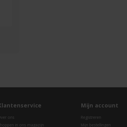
Klantenservice
Mijn account
ver ons
Registreren
hoppen in ons magazijn
Mijn bestellingen