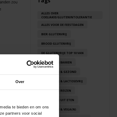
Tags
tanden zou
e
ALLES OVER
COELIAKIE/GLUTENINTOLERANTIE
ALLES VOOR DE FEESTDAGEN
BIER GLUTENVRIJ
BROOD GLUTENVRIJ
DE GLUTENVRIJE TOP 10 VAN
GLUTENVRIJ BAKKEN
GLUTENVRIJ & GEZOND
GLUTENVRIJ & LACTOSEVRIJ
Over
og ver
in de
GLUTENVRIJ REIZEN
GLUTENVRIJ UIT ETEN
 media te bieden en om ons
GLUTENVRIJ & VEGA(N)
ze partners voor social