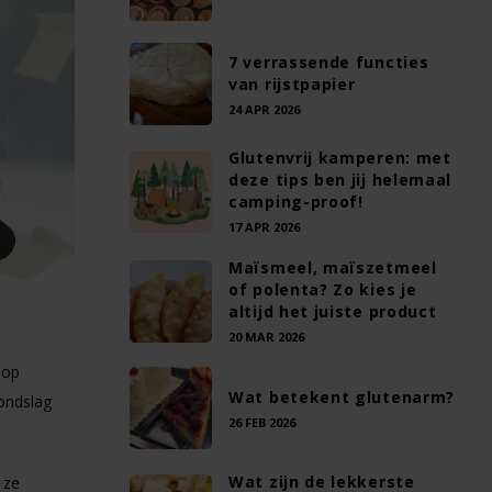
7 verrassende functies
van rijstpapier
24 APR 2026
Glutenvrij kamperen: met
deze tips ben jij helemaal
camping-proof!
17 APR 2026
Maïsmeel, maïszetmeel
of polenta? Zo kies je
altijd het juiste product
20 MAR 2026
 op
Wat betekent glutenarm?
rondslag
26 FEB 2026
Wat zijn de lekkerste
 ze