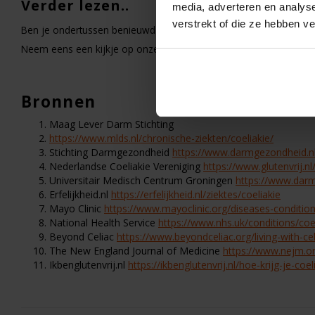
Verder lezen..
media, adverteren en analys
verstrekt of die ze hebben v
Ben je ondertussen benieuwd naar onze andere aspecten van coe
Neem eens een kijkje op onze pagina met artikelen over
gezond
Bronnen
Maag Lever Darm Stichting
https://www.mlds.nl/chronische-ziekten/coeliakie/
Stichting Darmgezondheid
https://www.darmgezondheid.n
Nederlandse Coeliakie Vereniging
https://www.glutenvrij.n
Universitair Medisch Centrum Groningen
https://www.dar
Erfelijkheid.nl
https://erfelijkheid.nl/ziektes/coeliakie
Mayo Clinic
https://www.mayoclinic.org/diseases-conditi
National Health Service
https://www.nhs.uk/conditions/coe
Beyond Celiac
https://www.beyondceliac.org/living-with-c
The New England Journal of Medicine
https://www.nejm.o
Ikbenglutenvrij.nl
https://ikbenglutenvrij.nl/hoe-krijg-je-coel