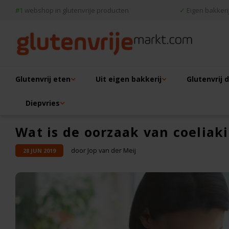
#1
webshop in glutenvrije producten
✓
Eigen bakkerij
Glutenvrij eten
Uit eigen bakkerij
Glutenvrij 
Diepvries
Wat is de oorzaak van coeliak
door Jop van der Meij
28 JUN 2019