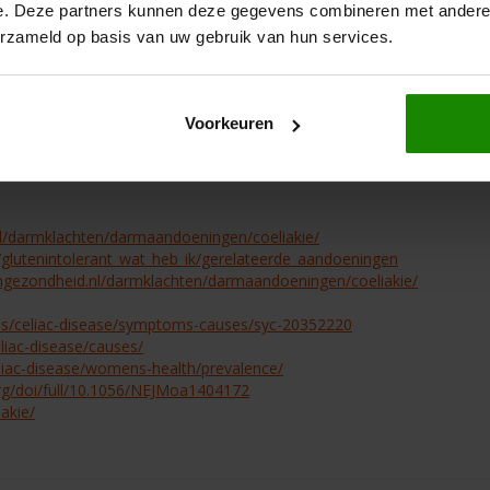
e. Deze partners kunnen deze gegevens combineren met andere i
erzameld op basis van uw gebruik van hun services.
liakie? Dan hebben we meer dan genoeg relevante artikelen op onze 
heid
!
Voorkeuren
l/darmklachten/darmaandoeningen/coeliakie/
l/glutenintolerant_wat_heb_ik/gerelateerde_aandoeningen
mgezondheid.nl/darmklachten/darmaandoeningen/coeliakie/
ons/celiac-disease/symptoms-causes/syc-20352220
liac-disease/causes/
eliac-disease/womens-health/prevalence/
rg/doi/full/10.1056/NEJMoa1404172
iakie/