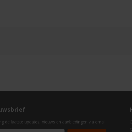
uwsbrief
g de laatste updates, nieuws en aanbiedingen via email
O
S